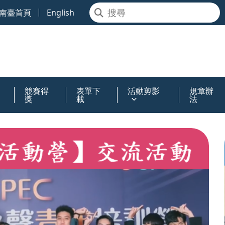
南臺首頁
English
競賽得
表單下
活動剪影
規章辦
獎
載
法