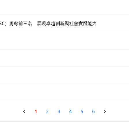
ESSC）勇奪前三名 展現卓越創新與社會實踐能力
1
2
3
4
5
6