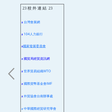
23
校 外 連 結
23
台灣會展網
z
104人力銀行
z
z
國家發展委員會
z
國貿局經貿資訊網
z
世界貿易組織
WTO
z
國際貨幣基金會
IMF
z
外貿協會台南辦事處
z
中華國際經貿研究學會