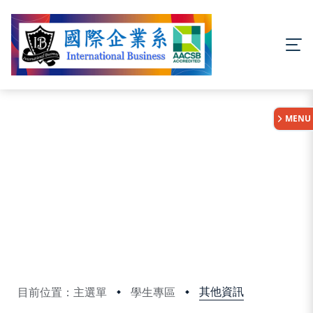
:::
MENU
其他資訊
目前位置：主選單
學生專區