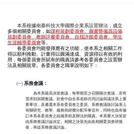
:::
本系根據南臺科技大學國際企業系設置辦法
，成立
多個相關委員會，如
課程規劃委員會、圖書暨儀器設備
規劃委員會、教師評審委員會、自我評鑑委員會、學生
生涯輔導委員會
等。
各委員會均能發揮應有之功能，使本系之相關工作
得以順利推動、計畫得以圓滿達成、資源得以有效的利
用，每個委員會所賦有的職責請參考各委員會之設置辦
法及相關規章。各委員會之職掌說明如下：
系務會議：
(一)
為本系最高決策會議，每學期至少召開兩次會議，若有
需求則加開會議。於會中由全系老師共同討論與議決系上重
要事項，及遴選本系各委員會之委員。系務會議除討論系上
有關研究、教學、服務與經費分配等事宜外，同時也負有修
訂本系各委員會之組織章程及辦法的職責。本系重大決策皆
由系務會議討論決定。相關之決策先由各相關委員會研擬
後，再提系務會議討論。