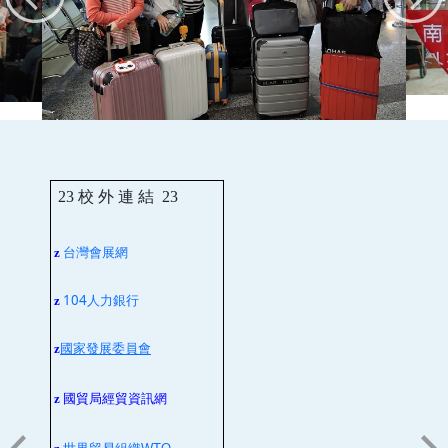
23
校 外 連 結
23
台灣會展網
z
104人力銀行
z
z
國家發展委員會
z
國貿局經貿資訊網