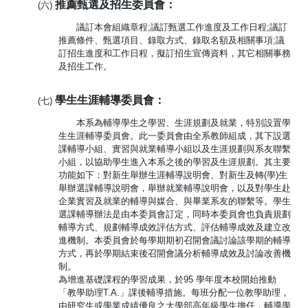
推薦甄選及招生委員會：
(六)
議訂本會組織章程;議訂甄選工作進度及工作日程;議訂
推薦條件、甄選項目、錄取方式、錄取名額及相關事項;議
訂招生進度和工作日程，擬訂招生宣傳資料，其它相關事務
及招生工作。
學生生涯輔導委員會：
(七)
本系為輔導學生之學習、生涯規劃及就業，特別設置學
生生涯輔導委員會。此一委員會由全系教師組成，其下設選
課輔導小組、實習與就業輔導小組以及生涯規劃與系友聯繫
小組，以協助學生進入本系之後的學習及生涯規劃。其主要
功能如下：對新生舉辦生涯輔導說明會、對新生及轉(學)生
舉辦選課輔導說明會，舉辦就業輔導說明會，以及對學生赴
企業實習及就業的輔導與媒合、與畢業系友的聯繫等。學生
選課輔導辦法是由本委員會訂定，同時本委員會也負責規劃
輔導方式、規劃輔導成效評估方式、評估輔導成效及建立改
進機制。本委員會於每學期期初召開會議討論該學期的輔導
方式，再於學期結束後召開會議分析輔導成效及討論改善機
制。
為增進基礎課程的學習成果，於95 學年度本校開始推動
「教學助理T.A.」課後輔導措施。每班分配一位教學助理，
由研究生或學業成績優良之大學部高年級學生擔任，輔導學