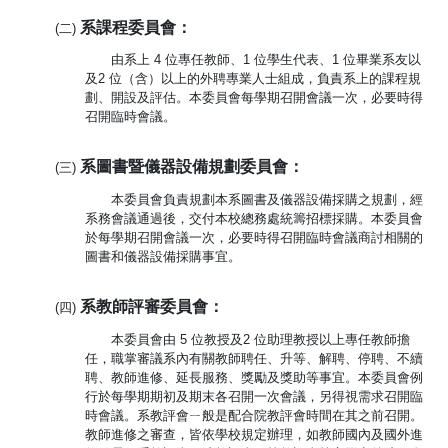
系課程委員會：
(二)
由系上 4 位專任教師、1 位學生代表、1 位畢業系友以
及2 位（含）以上的外聘專業人士組成，負責系上的課程規
劃、開設及評估。本委員會每學期召開會議一次，必要時得
召開臨時會議。
系圖書暨儀器設備規劃委員會：
(三)
本委員會負責規劃本系圖書及儀器設備採購之規劃，經
系務會議通過後，交付本校總務處統籌招標採購。本委員會
於每學期召開會議一次，必要時得召開臨時會議商討相關的
圖書和儀器設備採購事宜。
系教師評審委員會：
(四)
本委員會由 5 位教授及2 位助理教授以上專任教師擔
任，職掌審議系內有關教師聘任、升等、解聘、停聘、不續
聘、教師進修、延長服務、獎勵及獎助等事宜。本委員會例
行於每學期期初及期末各召開一次會議，另得視需求召開臨
時會議。系教評會ㄧ般是配合院教評會時間在其之前召開。
教師進修之審查，皆依學校規定辦理，如教師國內及國外進