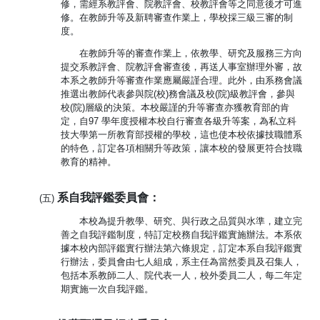
修，需經系教評會、院教評會、校教評會等之同意後才可進
修。在教師升等及新聘審查作業上，學校採三級三審的制
度。
在教師升等的審查作業上，依教學、研究及服務三方向
提交系教評會、院教評會審查後，再送人事室辦理外審，故
本系之教師升等審查作業應屬嚴謹合理。此外，由系務會議
推選出教師代表參與院(校)務會議及校(院)級教評會，參與
校(院)層級的決策。本校嚴謹的升等審查亦獲教育部的肯
定，自97 學年度授權本校自行審查各級升等案，為私立科
技大學第一所教育部授權的學校，這也使本校依據技職體系
的特色，訂定各項相關升等政策，讓本校的發展更符合技職
教育的精神。
系自我評鑑委員會：
(五)
本校為提升教學、研究、與行政之品質與水準，建立完
善之自我評鑑制度，特訂定校務自我評鑑實施辦法。本系依
據本校內部評鑑實行辦法第六條規定，訂定本系自我評鑑實
行辦法，委員會由七人組成，系主任為當然委員及召集人，
包括本系教師二人、院代表一人，校外委員二人，每二年定
期實施一次自我評鑑。