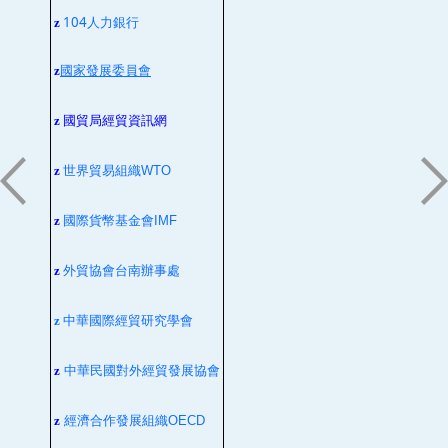
104人力銀行
z
z
國家發展委員會
z
國貿局經貿資訊網
z
世界貿易組織
WTO
z
國際貨幣基金會
IMF
z
外貿協會台南辦事處
z
中華國際經貿研究學會
z
中華民國對外經貿發展協會
z
經濟合作發展組織
OECD