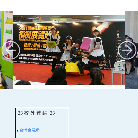
23
校 外 連 結
23
台灣會展網
z