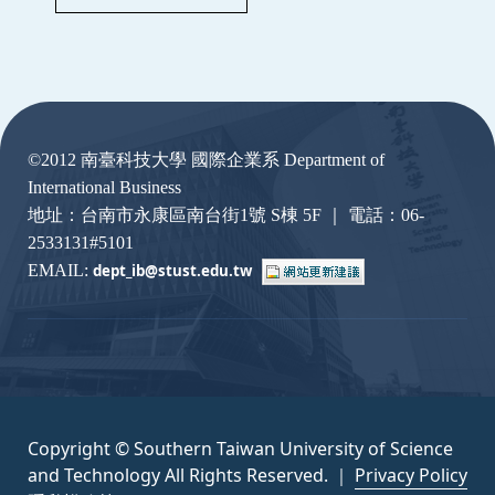
:::
©2012 南臺科技大學 國際企業系 Department of
International Business
地址：台南市永康區南台街1號 S棟 5F ｜ 電話：06-
2533131#5101
EMAIL:
dept_ib@stust.edu.
tw
Copyright © Southern Taiwan University of Science
and Technology All Rights Reserved. ｜
Privacy Policy