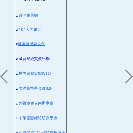
台灣會展網
z
104人力銀行
z
z
國家發展委員會
z
國貿局經貿資訊網
z
世界貿易組織
WTO
z
國際貨幣基金會
IMF
z
外貿協會台南辦事處
z
中華國際經貿研究學會
z
中華民國對外經貿發展協會