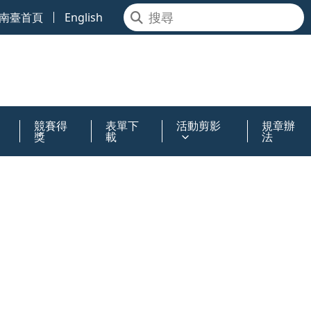
南臺首頁
English
競賽得
表單下
活動剪影
規章辦
獎
載
法