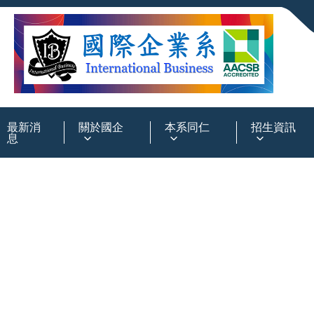
:::
最新消
關於國企
本系同仁
招生資訊
息