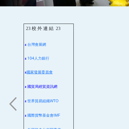
23
校 外 連 結
23
台灣會展網
z
104人力銀行
z
z
國家發展委員會
z
國貿局經貿資訊網
z
世界貿易組織
WTO
z
國際貨幣基金會
IMF