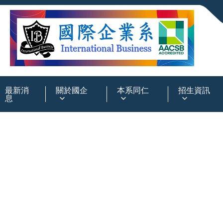
:::
最新消
關於國企
本系同仁
招生資訊
息