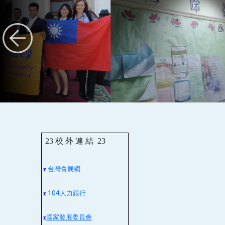
23
校 外 連 結
23
台灣會展網
z
104人力銀行
z
z
國家發展委員會