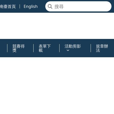
南臺首頁
English
競賽得
表單下
活動剪影
規章辦
獎
載
法