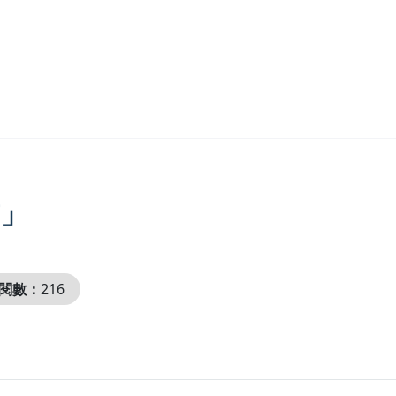
」
閱數：
216