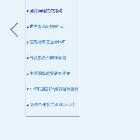
z
國貿局經貿資訊網
z
世界貿易組織
WTO
z
國際貨幣基金會
IMF
z
外貿協會台南辦事處
z
中華國際經貿研究學會
z
中華民國對外經貿發展協會
z
經濟合作發展組織
OECD