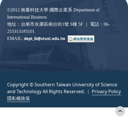
©2012 南臺科技大學 國際企業系 Department of
International Business
地址：台南市永康區南台街1號 S棟 5F ｜ 電話：06-
2533131#5101
EMAIL:
dept_ib@stust.edu.
tw
Copyright © Southern Taiwan University of Science
and Technology All Rights Reserved. ｜
Privacy Policy
隱私權政策