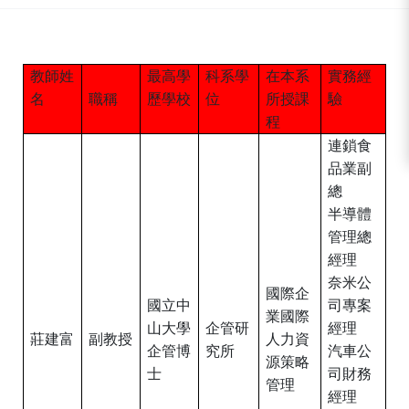
:::
教師姓
最高學
科系學
在本系
實務經
名
職稱
歷學校
位
所授課
驗
程
連鎖食
品業副
總
半導體
管理總
經理
奈米公
國際企
國立中
司專案
業國際
山大學
企管研
經理
莊建富
副教授
人力資
企管博
究所
汽車公
源策略
士
司財務
管理
經理