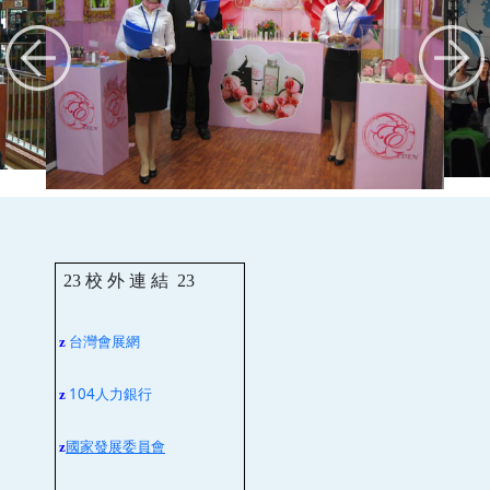
23
校 外 連 結
23
台灣會展網
z
104人力銀行
z
z
國家發展委員會