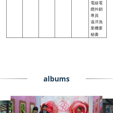
電線電
纜外銷
專員
遠洋漁
業機要
秘書
albums