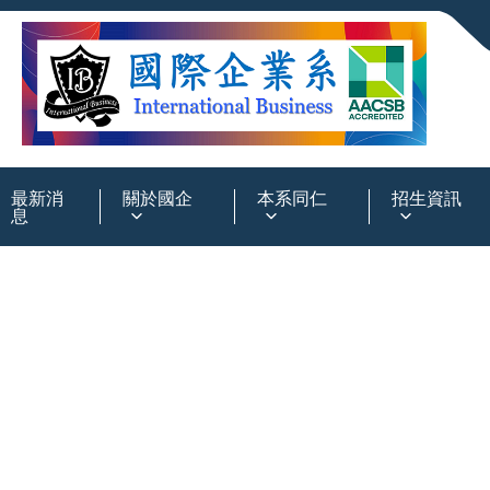
:::
最新消
關於國企
本系同仁
招生資訊
息