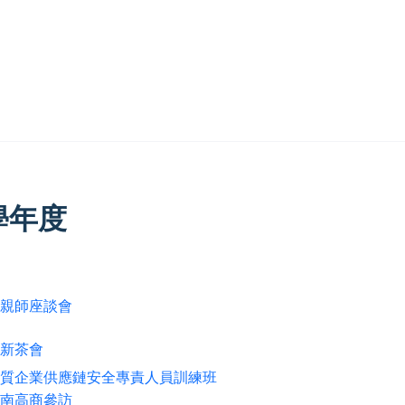
學年度
5 系親師座談會
新茶會
05 優質企業供應鏈安全專責人員訓練班
4 華南高商參訪