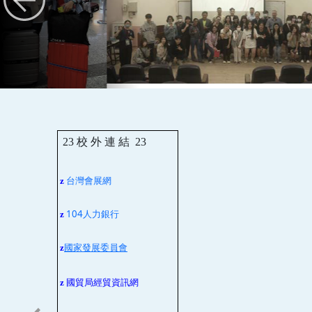
23
校 外 連 結
23
台灣會展網
z
104人力銀行
z
z
國家發展委員會
z
國貿局經貿資訊網