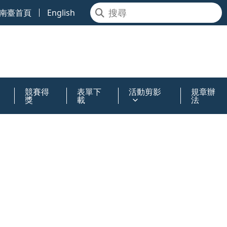
南臺首頁
English
競賽得
表單下
活動剪影
規章辦
獎
載
法