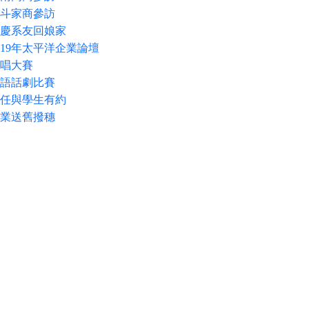
5 北斗家商參訪
5 校慶系友回娘家
9 2019年太平洋企業論壇
 歌唱大賽
5 英語話劇比賽
6 主任與學生有約
1 畢業送舊撥穗