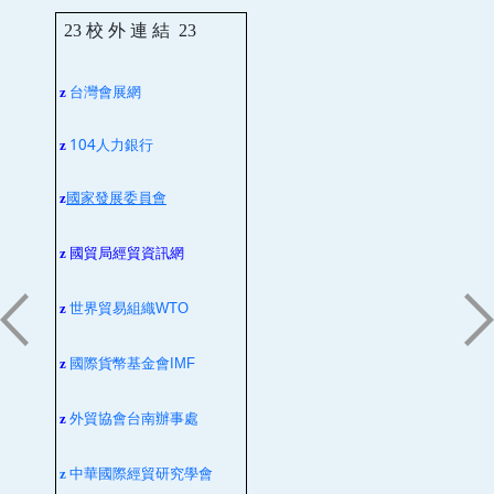
23
校 外 連 結
23
台灣會展網
z
104人力銀行
z
z
國家發展委員會
z
國貿局經貿資訊網
z
世界貿易組織
WTO
z
國際貨幣基金會
IMF
z
外貿協會台南辦事處
z
中華國際經貿研究學會