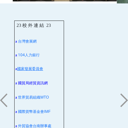
23
校 外 連 結
23
台灣會展網
z
104人力銀行
z
z
國家發展委員會
z
國貿局經貿資訊網
z
世界貿易組織
WTO
z
國際貨幣基金會
IMF
z
外貿協會台南辦事處